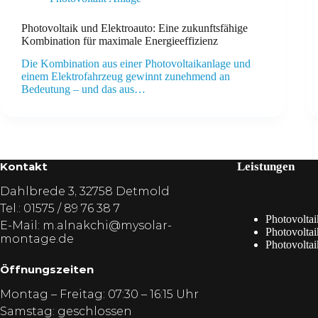
Photovoltaik und Elektroauto: Eine zukunftsfähige
Kombination für maximale Energieeffizienz
Die Kombination aus einer Photovoltaikanlage und
einem Elektrofahrzeug gewinnt zunehmend an
Bedeutung – und das aus…
Kontakt
Leistungen
Dahlbrede 3, 32758 Detmold
Tel.:
01575 / 89 76 38 7
Photovoltai
E-Mail:
m.alnakchi@mysolar-
Photovolta
montage.de
Photovoltai
Öffnungszeiten
Montag – Freitag: 07:30 – 16:15 Uhr
Samstag: geschlossen