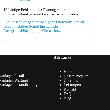
10 häufige Fehler bei der Planung einer
Photovoltaikanlage – und wie Sie sie vermeiden
Die Entscheidung für eine eigene Photovoltaikanlage
ist ein wichtiger Schritt hin zu mehr
Energieunabhängigkeit, Klimaschutz und…
Alle Links
Home
kanlagen Installation
Unsere Projekte
ikanlagen Wartung
Über uns
kanlagen Instandhaltung
Leistungen
Kontakt
FAQ
Blog