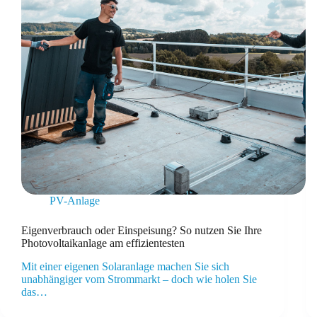
PV-Anlage
Eigenverbrauch oder Einspeisung? So nutzen Sie Ihre
Photovoltaikanlage am effizientesten
Mit einer eigenen Solaranlage machen Sie sich
unabhängiger vom Strommarkt – doch wie holen Sie
das…