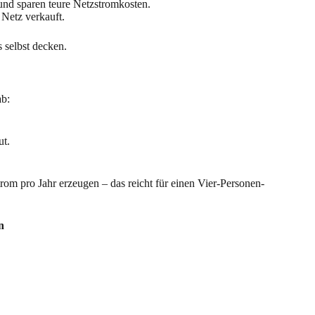
und sparen teure Netzstromkosten.
 Netz verkauft.
 selbst decken.
ab:
ut.
m pro Jahr erzeugen – das reicht für einen Vier-Personen-
n