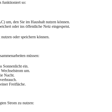
 funktioniert so:
AC) um, den Sie im Haushalt nutzen können.
ichert oder ins öffentliche Netz eingespeist.
t nutzen oder speichern können.
zusammenarbeiten müssen:
s Sonnenlicht ein.
n Wechselstrom um.
die Nacht.
nverbrauch.
iner Freifläche.
gten Strom zu nutzen: