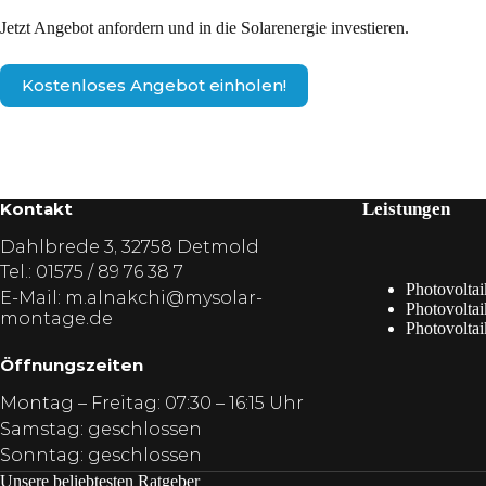
Jetzt Angebot anfordern und in die Solarenergie investieren.
Kostenloses Angebot einholen!
Kontakt
Leistungen
Dahlbrede 3, 32758 Detmold
Tel.:
01575 / 89 76 38 7
Photovoltai
E-Mail:
m.alnakchi@mysolar-
Photovolta
montage.de
Photovoltai
Öffnungszeiten
Montag – Freitag: 07:30 – 16:15 Uhr
Samstag: geschlossen
Sonntag: geschlossen
Unsere beliebtesten Ratgeber